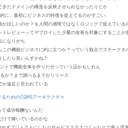
てきたドメインの構造を反映させられなかったりとか
的に、最初にビジネスの特徴を捉えてるのがすごい
能がほしいのか？を人間の感情ではなくロジックで捉えている
ントレビューってデプロイした少量の改善を対象にすることが
点になりがち
もこの機能ビジネスに約に立つか？っていう観点でステークホ
うしたら良いんすかね？
リントで機能全体を作りだせっていう話かもしれん
るか？まで調べるまでがリリース
でが遠足と言われている
解消するためのCQRSアーキテクチャ
Tって成功報酬ないんだ
だけで稼いでいるのかな
ormオブジェクトにしたりサービスクラスつくったりで色々流