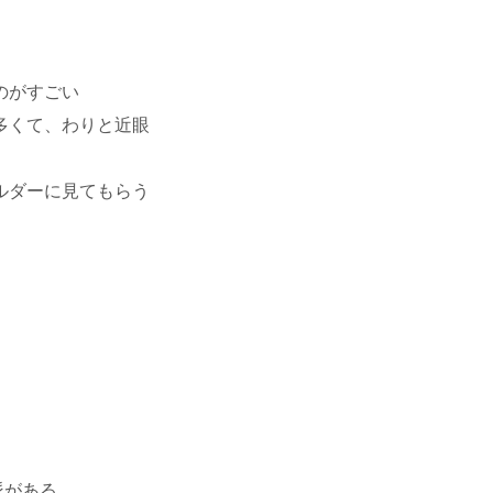
のがすごい
多くて、わりと近眼
ルダーに見てもらう
派がある