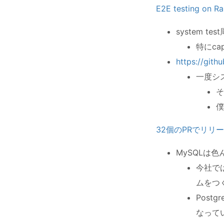
E2E testing on Ra
system 
特にca
https://gith
一度シ
そ
僕
32個のPRでリ
MySQLは
今社で
ムをつ
Post
なって