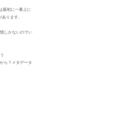
p系は最初に一番上に
があります。
憶しかないのでい
ろう
いから？メタデータ