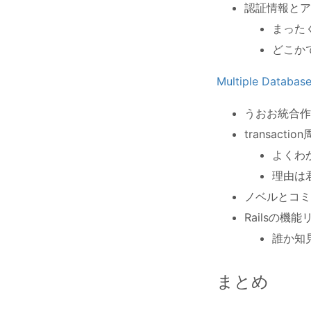
認証情報とア
まった
どこかで
Multiple Dat
うおお統合作
transacti
よくわ
理由は
ノベルとコミ
Railsの
誰か知
まとめ