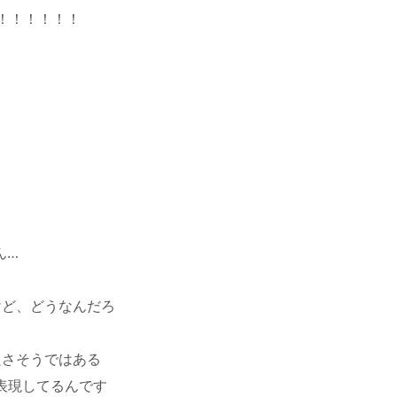
！！！！！！！
ん…
するけど、どうなんだろ
良さそうではある
表現してるんです