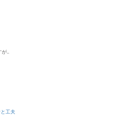
が..
計と工夫