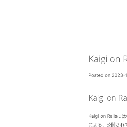
Skip
to
content
Kaigi on
Posted on
2023-1
Kaigi on
Kaigi on R
による、公開され