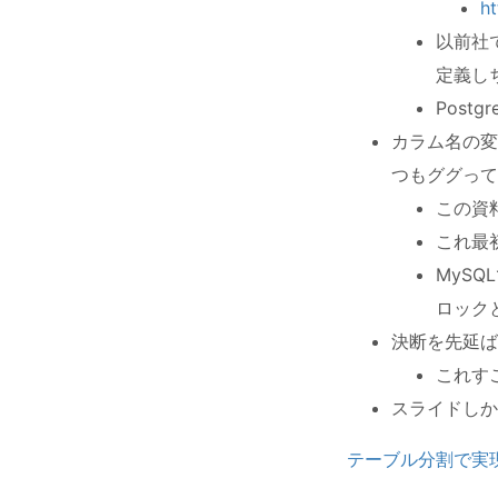
ht
以前社で
定義し
Post
カラム名の変
つもググって
この資
これ最
MyS
ロック
決断を先延ば
これす
スライドしか
テーブル分割で実現