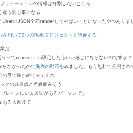
プリケーションの情報は分割したいところ
く違う関心事になる
UserのJSON全部renderしてやばいことになったやつあり
abasesを用いて2つのRailsプロジェクトを統合する
業だ
on周りって
設定したらいい感じにならないのですか？
connects_to
からなかったので
発表の動画
をみました。もう無料で公開され
君の目で確かめてみてくれ
ックの共通点と差異面白そう
機能リプレイスにいま興味があるパーソンです
見ある人助けて