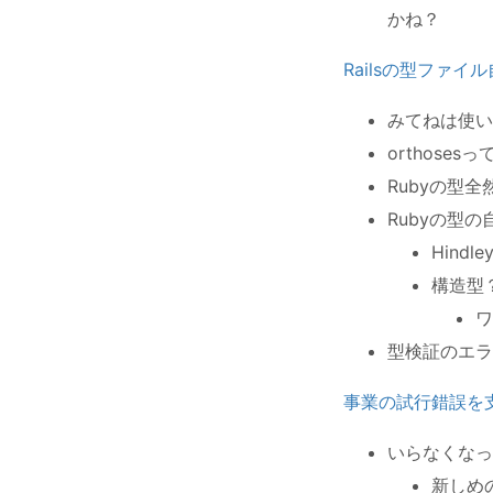
かね？
Railsの型ファ
みてねは使い
orthoses
Rubyの型
Rubyの型
Hindl
構造型
ワ
型検証のエラ
事業の試行錯誤を
いらなくなっ
新しめ