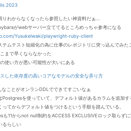
ils 2023
test周りわからなくなったら参照したい神資料だぁ…
pybaraがwebサーバー立ててるところめっちゃ参考になる
ub.com/YusukeIwaki/playwright-ruby-client
ステムテスト短縮化の為に仕事のレポジトリに突っ込んでみた
こまで早くならなかった
の使い方が悪い可能性が大いにある
リースした依存度の高いコアなモデルの安全な弄り方
色んなことがオンランDDLでできてすごいなぁ
はPostgresを使っていて、デフォルト値があるカラムを追加
くってからデフォルト値をつけるという手順を踏んでいる。
gresも11からnot null制約をACCESS EXCLUSIVEロック取
いるらしい