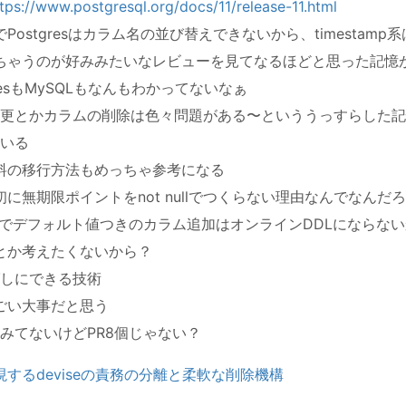
tps://www.postgresql.org/docs/11/release-11.html
Postgresはカラム名の並び替えできないから、timestam
ちゃうのが好みみたいなレビューを見てなるほどと思った記憶
gresもMySQLもなんもわかってないなぁ
更とかカラムの削除は色々問題がある〜といううっすらした記
いる
料の移行方法もめっちゃ参考になる
初に無期限ポイントをnot nullでつくらない理由なんでなんだ
QLでデフォルト値つきのカラム追加はオンラインDDLにならな
とか考えたくないから？
しにできる技術
ごい大事だと思う
みてないけどPR8個じゃない？
するdeviseの責務の分離と柔軟な削除機構