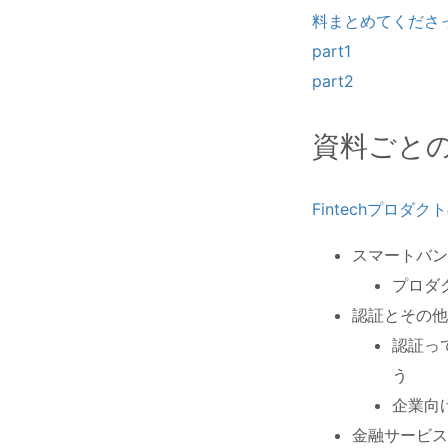
料まとめてくださ
part1
part2
資料ごと
Fintechプロ
スマートバン
プロダ
認証とその他
認証って
う
企業向
金融サービス