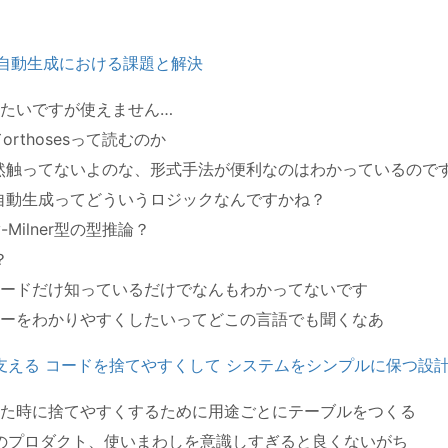
イル自動生成における課題と解決
たいですが使えません…
ってorthosesって読むのか
全然触ってないよのな、形式手法が便利なのはわかっているのです
の自動生成ってどういうロジックなんですかね？
ey-Milner型の型推論？
？
ードだけ知っているだけでなんもわかってないです
ーをわかりやすくしたいってどこの言語でも聞くなあ
支える コードを捨てやすくして システムをシンプルに保つ設
た時に捨てやすくするために用途ごとにテーブルをつくる
のプロダクト、使いまわしを意識しすぎると良くないがち