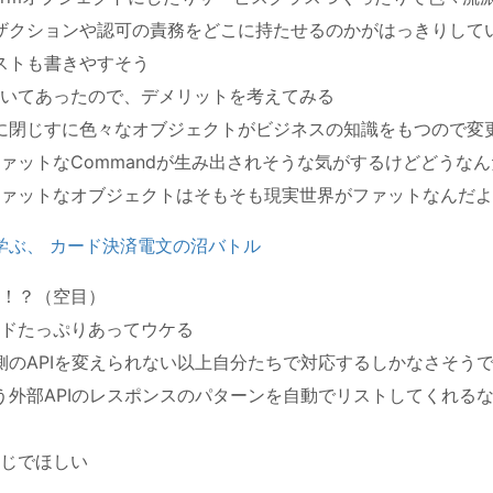
ザクションや認可の責務をどこに持たせるのかがはっきりして
ストも書きやすそう
いてあったので、デメリットを考えてみる
に閉じすに色々なオブジェクトがビジネスの知識をもつので変
ァットなCommandが生み出されそうな気がするけどどうな
ァットなオブジェクトはそもそも現実世界がファットなんだよ
学ぶ、 カード決済電文の沼バトル
！？（空目）
ドたっぷりあってウケる
側のAPIを変えられない以上自分たちで対応するしかなさそう
う外部APIのレスポンスのパターンを自動でリストしてくれる
じでほしい