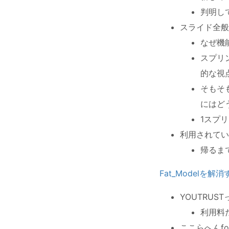
判明し
スライド全般
なぜ機
スプリ
的な視
そもそ
にはど
1スプ
利用されてい
帰るま
Fat_Modelを
YOUTRUS
利用料
ここらへんf